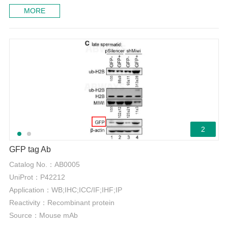
MORE
2
GFP tag Ab
Catalog No.：
AB0005
UniProt：
P42212
Application：
WB;IHC;ICC/IF;IHF;IP
Reactivity：
Recombinant protein
Source：
Mouse mAb