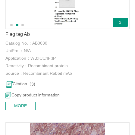
3
Flag tag Ab
Catalog No.：
AB0030
UniProt：
N/A
Application：
WB;ICC/IF;IP
Reactivity：
Recombinant protein
Source：
Recombinant Rabbit mAb
Citation（
)
3
Copy product information
MORE