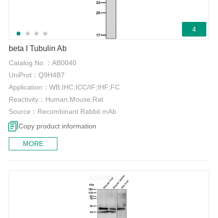
4
beta I Tubulin Ab
Catalog No.：
AB0040
UniProt：
Q9H4B7
Application：
WB;IHC;ICC/IF;IHF;FC
Reactivity：
Human;Mouse;Rat
Source：
Recombinant Rabbit mAb
Copy product information
MORE