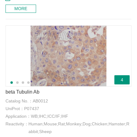
MORE
4
beta Tubulin Ab
Catalog No.：
AB0012
UniProt：
P07437
Application：
WB;IHC;ICC/IF;IHF
Reactivity：
Human;Mouse;Rat;Monkey;Dog;Chicken;Hamster;R
abbit;Sheep