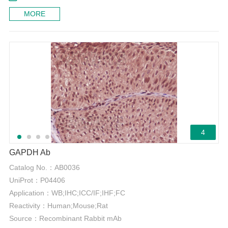
MORE
4
GAPDH Ab
Catalog No.：
AB0036
UniProt：
P04406
Application：
WB;IHC;ICC/IF;IHF;FC
Reactivity：
Human;Mouse;Rat
Source：
Recombinant Rabbit mAb