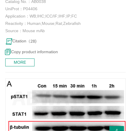
Catalog No.：
AB0038
UniProt：
P04406
Application：
WB;IHC;ICC/IF;IHF;IP;FC
Reactivity：
Human;Mouse;Rat;Zebrafish
Source：
Mouse mAb
Citation（
)
28
Copy product information
MORE
4