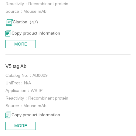
Reactivity：
Recombinant protein
Source：
Mouse mAb
Citation（
)
47
Copy product information
MORE
0
V5 tag Ab
Catalog No.：
AB0009
UniProt：
N/A
Application：
WB;IP
Reactivity：
Recombinant protein
Source：
Mouse mAb
Copy product information
MORE