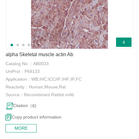
4
alpha Skeletal muscle actin Ab
Catalog No.：
AB0033
UniProt：
P68133
Application：
WB;IHC;ICC/IF;IHF;IP;FC
Reactivity：
Human;Mouse;Rat
Source：
Recombinant Rabbit mAb
Citation（
)
6
Copy product information
MORE