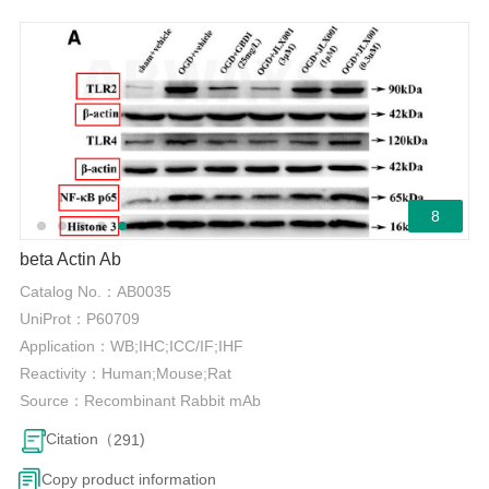
8
beta Actin Ab
Catalog No.：
AB0035
UniProt：
P60709
Application：
WB;IHC;ICC/IF;IHF
Reactivity：
Human;Mouse;Rat
Source：
Recombinant Rabbit mAb
Citation（
)
291
Copy product information