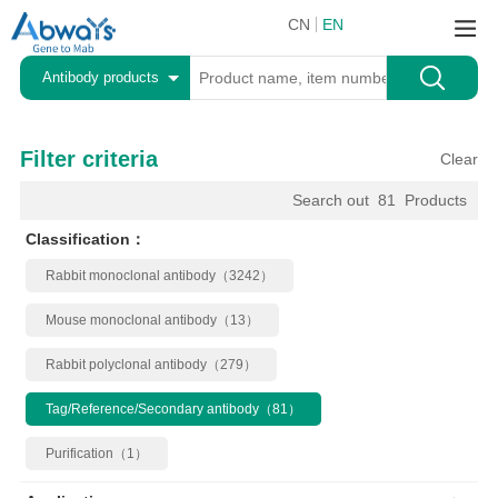
CN
EN
Antibody products
Filter criteria
Clear
Search out
81
Products
Classification：
Rabbit monoclonal antibody（3242）
Mouse monoclonal antibody（13）
Rabbit polyclonal antibody（279）
Tag/Reference/Secondary antibody（81）
Purification（1）