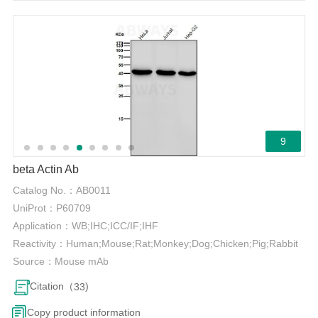
9
beta Actin Ab
Catalog No.：
AB0011
UniProt：
P60709
Application：
WB;IHC;ICC/IF;IHF
Reactivity：
Human;Mouse;Rat;Monkey;Dog;Chicken;Pig;Rabbit
Source：
Mouse mAb
Citation（
)
33
Copy product information