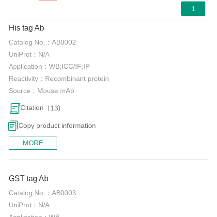
1
His tag Ab
Catalog No.：
AB0002
UniProt：
N/A
Application：
WB;ICC/IF;IP
Reactivity：
Recombinant protein
Source：
Mouse mAb
Citation（
)
13
Copy product information
MORE
0
GST tag Ab
Catalog No.：
AB0003
UniProt：
N/A