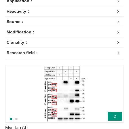
Application：
Reactivity：
Source：
Modification：
Clonality：
Research field：
2
Myc tag Ab