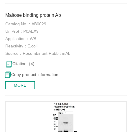
0
Maltose binding protein Ab
Catalog No.：
AB0029
UniProt：
P0AEX9
Application：
WB
Reactivity：
E.coli
Source：
Recombinant Rabbit mAb
Citation（
)
4
Copy product information
MORE