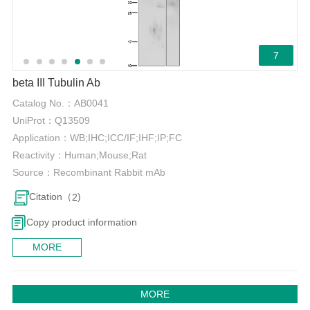
7
beta III Tubulin Ab
Catalog No.：
AB0041
UniProt：
Q13509
Application：
WB;IHC;ICC/IF;IHF;IP;FC
Reactivity：
Human;Mouse;Rat
Source：
Recombinant Rabbit mAb
Citation（
)
2
Copy product information
MORE