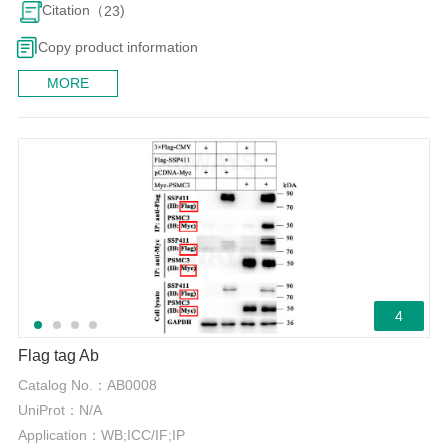
Citation（
)
23
Copy product information
MORE
4
Flag tag Ab
Catalog No.：
AB0008
UniProt：
N/A
Application：
WB;ICC/IF;IP