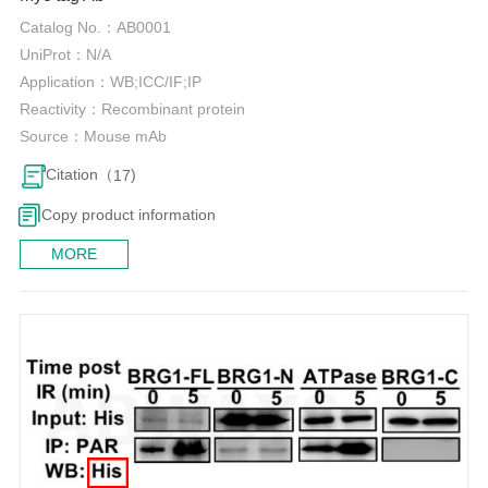
Catalog No.：
AB0001
UniProt：
N/A
Application：
WB;ICC/IF;IP
Reactivity：
Recombinant protein
Source：
Mouse mAb
Citation（
)
17
Copy product information
MORE