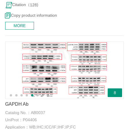
Citation（
)
128
Copy product information
MORE
8
GAPDH Ab
Catalog No.：
AB0037
UniProt：
P04406
Application：
WB;IHC;ICC/IF;IHF;IP;FC