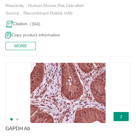
Reactivity：
Human;Mouse;Rat;Zebrafish
Source：
Recombinant Rabbit mAb
Citation（
)
304
Copy product information
MORE
2
GAPDH Ab