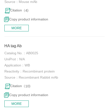
Source：
Mouse mAb
Citation（
)
4
Copy product information
MORE
0
HA tag Ab
Catalog No.：
AB0025
UniProt：
N/A
Application：
WB
Reactivity：
Recombinant protein
Source：
Recombinant Rabbit mAb
Citation（
)
10
Copy product information
MORE