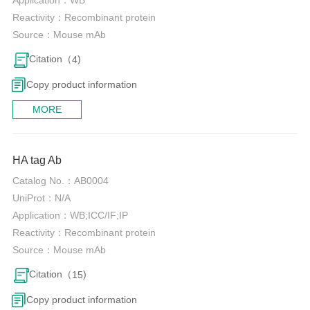
Application：
WB
Reactivity：
Recombinant protein
Source：
Mouse mAb
Citation（
)
4
Copy product information
MORE
0
HA tag Ab
Catalog No.：
AB0004
UniProt：
N/A
Application：
WB;ICC/IF;IP
Reactivity：
Recombinant protein
Source：
Mouse mAb
Citation（
)
15
Copy product information