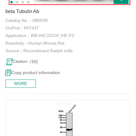
beta Tubulin Ab
Catalog No.：
AB0039
UniProt：
P07437
Application：
WB;IHC;ICC/IF;IHF;FC
Reactivity：
Human;Mouse;Rat
Source：
Recombinant Rabbit mAb
Citation（
)
50
Copy product information
MORE