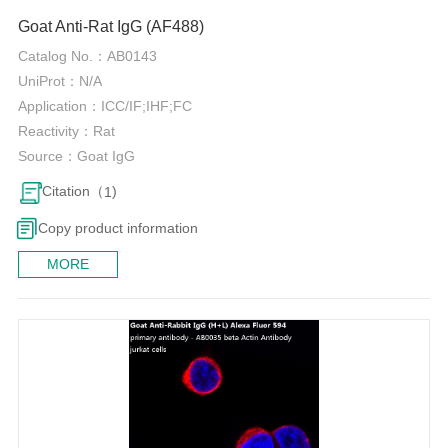
Goat Anti-Rat IgG (AF488)
Catalog No.：
AB0143
UniProt：
N/A
Application：
ICC/IF;IHF;FC
Reactivity：
Rat
Source：
Goat IgG
Citation（
)
1
Copy product information
MORE