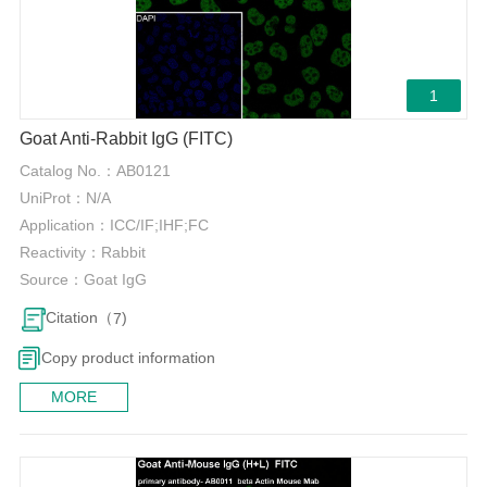
1
Goat Anti-Rabbit IgG (FITC)
Catalog No.：
AB0121
UniProt：
N/A
Application：
ICC/IF;IHF;FC
Reactivity：
Rabbit
Source：
Goat IgG
Citation（
)
7
Copy product information
MORE