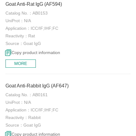
Goat Anti-Rat IgG (AF594)
Catalog No.：
AB0153
UniProt：
N/A
Application：
ICC/IF;IHF;FC
Reactivity：
Rat
Source：
Goat IgG
Copy product information
MORE
0
Goat Anti-Rabbit IgG (AF647)
Catalog No.：
AB0161
UniProt：
N/A
Application：
ICC/IF;IHF;FC
Reactivity：
Rabbit
Source：
Goat IgG
Copy product information