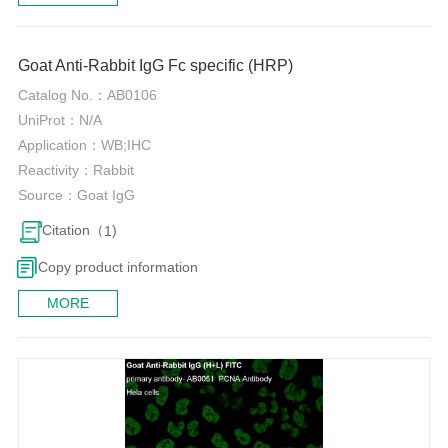
0
Goat Anti-Rabbit IgG Fc specific (HRP)
Catalog No.：
AB0106
UniProt：
N/A
Application：
WB;IHC
Reactivity：
Rabbit
Source：
Goat IgG
Citation（
)
1
Copy product information
MORE