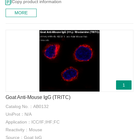
Copy product information
MORE
1
Goat Anti-Mouse IgG (TRITC)
Catalog No.：
AB0132
UniProt：
N/A
Application：
ICC/IF;IHF;FC
Reactivity：
Mouse
Source：
Goat IgG