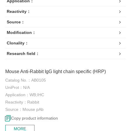
Application：
Reactivity：
Source：
Modification：
Clonality：
Research field：
0
Mouse Anti-Rabbit IgG light chain specific (HRP)
Catalog No.：
AB0105
UniProt：
N/A
Application：
WB;IHC
Reactivity：
Rabbit
Source：
Mouse pAb
Copy product information
MORE