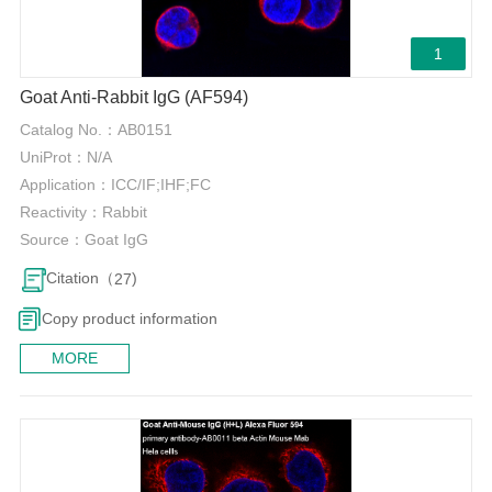
1
Goat Anti-Rabbit IgG (AF594)
Catalog No.：
AB0151
UniProt：
N/A
Application：
ICC/IF;IHF;FC
Reactivity：
Rabbit
Source：
Goat IgG
Citation（
)
27
Copy product information
MORE