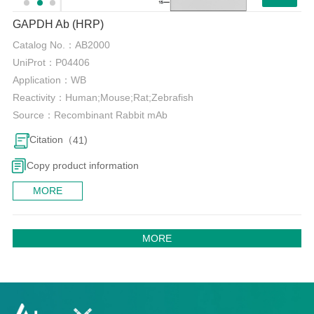
GAPDH Ab (HRP)
Catalog No.：
AB2000
UniProt：
P04406
Application：
WB
Reactivity：
Human;Mouse;Rat;Zebrafish
Source：
Recombinant Rabbit mAb
Citation（
)
41
Copy product information
MORE