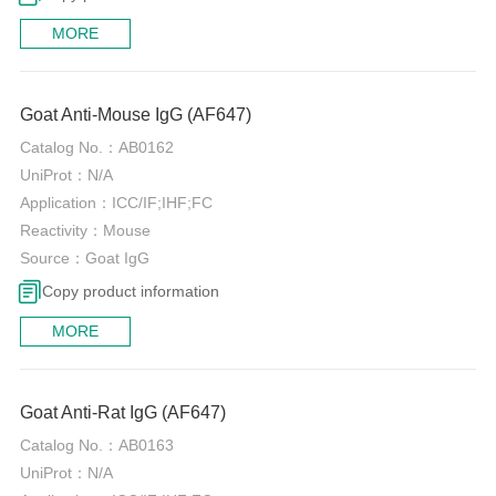
MORE
0
Goat Anti-Mouse IgG (AF647)
Catalog No.：
AB0162
UniProt：
N/A
Application：
ICC/IF;IHF;FC
Reactivity：
Mouse
Source：
Goat IgG
Copy product information
MORE
0
Goat Anti-Rat IgG (AF647)
Catalog No.：
AB0163
UniProt：
N/A