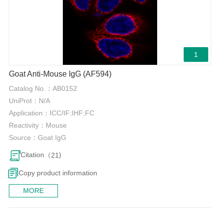
1
Goat Anti-Mouse IgG (AF594)
Catalog No.：
AB0152
UniProt：
N/A
Application：
ICC/IF;IHF;FC
Reactivity：
Mouse
Source：
Goat IgG
Citation（
)
21
Copy product information
MORE
0