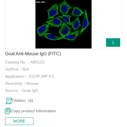
1
Goat Anti-Mouse IgG (FITC)
Catalog No.：
AB0122
UniProt：
N/A
Application：
ICC/IF;IHF;FC
Reactivity：
Mouse
Source：
Goat IgG
Citation（
)
6
Copy product information
MORE